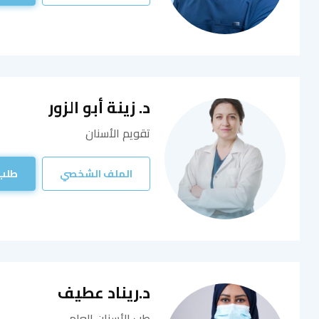
د. زينة أبو الزور
تقويم الأسنان
الملف الشخصي
طلب
د.ريناد عطيف
طب الأسنان العام