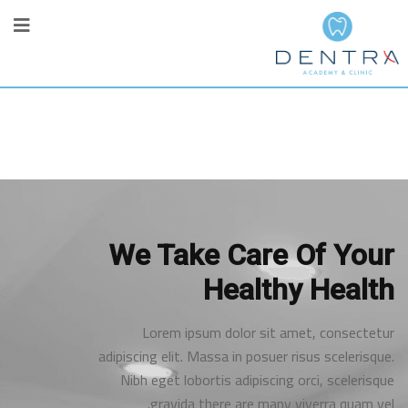
We Take Care Of Your
Healthy Health
Lorem ipsum dolor sit amet, consectetur
adipiscing elit. Massa in posuer risus scelerisque.
Nibh eget lobortis adipiscing orci, scelerisque
gravida there are many viverra quam vel.