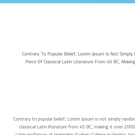
Contrary To Popular Belief, Lorem Ipsum Is Not Simply
Piece Of Classical Latin Literature From 45 BC, Making
Contrary to popular belief, Lorem Ipsum is not simply random
classical Latin literature from 45 BC, making it over 2000
Latin professor at Hampden-Sydney College in Virginia, lo