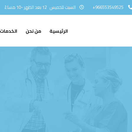
966553549525+
السبت للخميس
12 بعد الظهر -10 مساءً
الرئيسية
من نحن
الخدمات