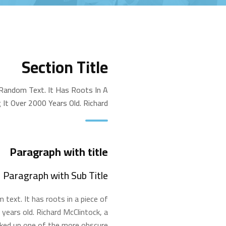
Section Title
 Random Text. It Has Roots In A
 It Over 2000 Years Old. Richard
Paragraph with title
Paragraph with Sub Title
 text. It has roots in a piece of
 years old. Richard McClintock, a
oked up one of the more obscure